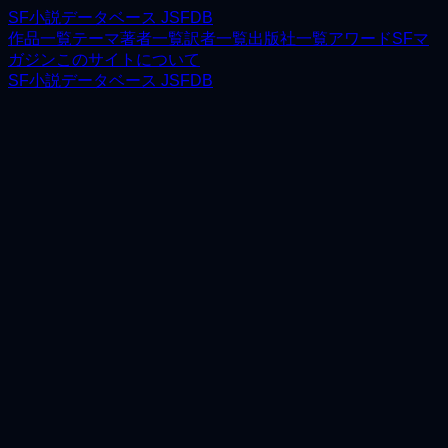
SF小説データベース JSFDB
作品一覧
テーマ
著者一覧
訳者一覧
出版社一覧
アワード
SFマ
ガジン
このサイトについて
SF小説データベース JSFDB