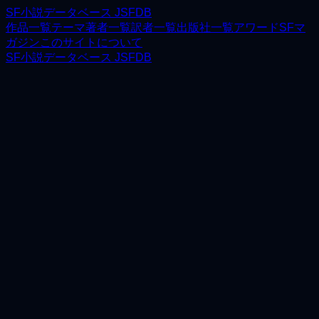
SF小説データベース JSFDB
作品一覧
テーマ
著者一覧
訳者一覧
出版社一覧
アワード
SFマ
ガジン
このサイトについて
SF小説データベース JSFDB