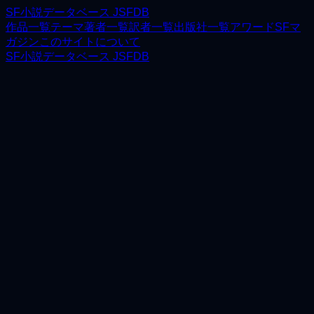
SF小説データベース JSFDB
作品一覧
テーマ
著者一覧
訳者一覧
出版社一覧
アワード
SFマ
ガジン
このサイトについて
SF小説データベース JSFDB