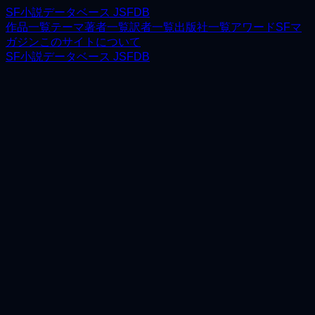
SF小説データベース JSFDB
作品一覧
テーマ
著者一覧
訳者一覧
出版社一覧
アワード
SFマ
ガジン
このサイトについて
SF小説データベース JSFDB