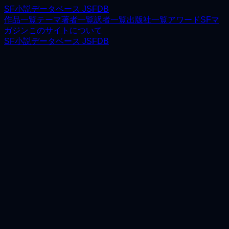
SF小説データベース JSFDB
作品一覧
テーマ
著者一覧
訳者一覧
出版社一覧
アワード
SFマ
ガジン
このサイトについて
SF小説データベース JSFDB