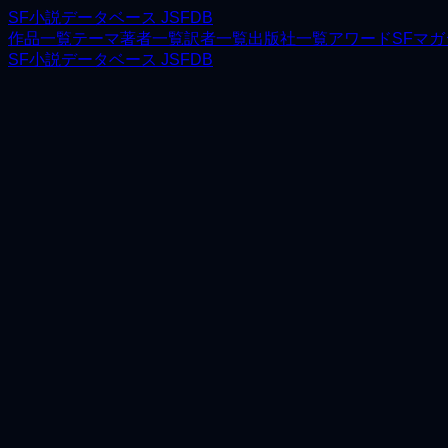
SF小説データベース JSFDB
作品一覧
テーマ
著者一覧
訳者一覧
出版社一覧
アワード
SFマ
SF小説データベース JSFDB