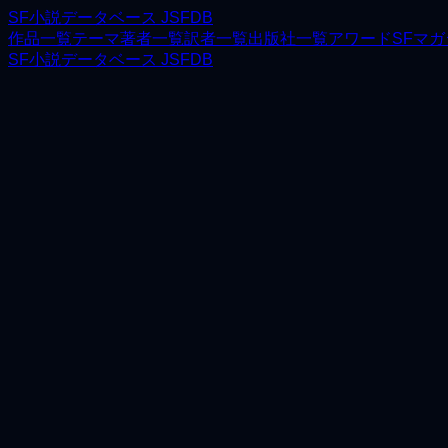
SF小説データベース JSFDB
作品一覧
テーマ
著者一覧
訳者一覧
出版社一覧
アワード
SFマ
SF小説データベース JSFDB