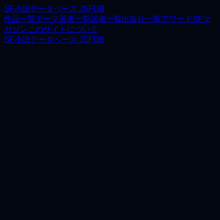
SF小説データベース JSFDB
作品一覧
テーマ
著者一覧
訳者一覧
出版社一覧
アワード
SFマ
ガジン
このサイトについて
SF小説データベース JSFDB