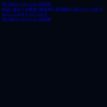
SF小説データベース JSFDB
作品一覧
テーマ
著者一覧
訳者一覧
出版社一覧
アワード
SFマ
ガジン
このサイトについて
SF小説データベース JSFDB