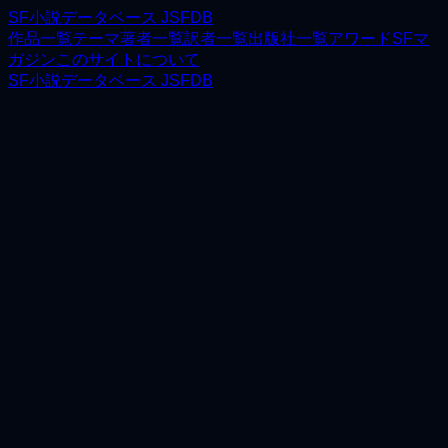
SF小説データベース JSFDB
作品一覧
テーマ
著者一覧
訳者一覧
出版社一覧
アワード
SFマ
ガジン
このサイトについて
SF小説データベース JSFDB