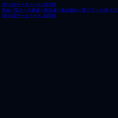
SF小説データベース JSFDB
作品一覧
テーマ
著者一覧
訳者一覧
出版社一覧
アワード
SFマ
SF小説データベース JSFDB