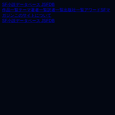
SF小説データベース JSFDB
作品一覧
テーマ
著者一覧
訳者一覧
出版社一覧
アワード
SFマ
ガジン
このサイトについて
SF小説データベース JSFDB