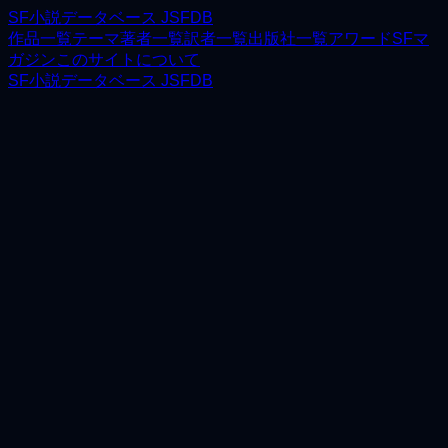
SF小説データベース JSFDB
作品一覧
テーマ
著者一覧
訳者一覧
出版社一覧
アワード
SFマ
ガジン
このサイトについて
SF小説データベース JSFDB