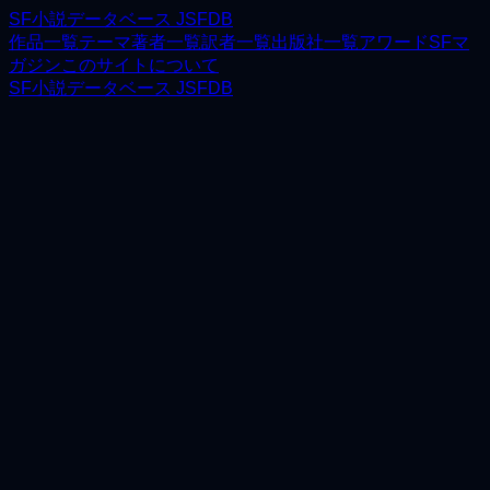
SF小説データベース JSFDB
作品一覧
テーマ
著者一覧
訳者一覧
出版社一覧
アワード
SFマ
ガジン
このサイトについて
SF小説データベース JSFDB