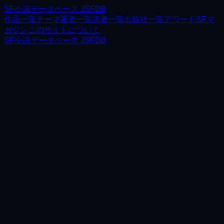
SF小説データベース JSFDB
作品一覧
テーマ
著者一覧
訳者一覧
出版社一覧
アワード
SFマ
ガジン
このサイトについて
SF小説データベース JSFDB