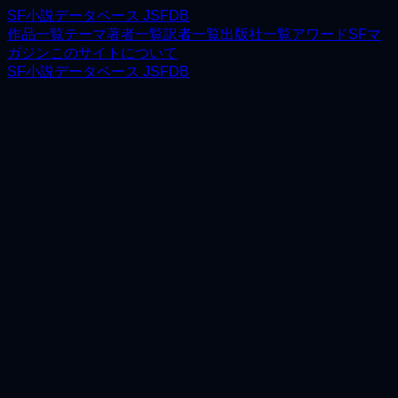
SF小説データベース JSFDB
作品一覧
テーマ
著者一覧
訳者一覧
出版社一覧
アワード
SFマ
ガジン
このサイトについて
SF小説データベース JSFDB