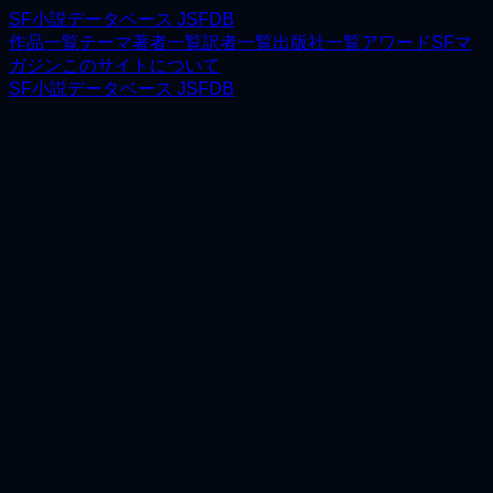
SF小説データベース JSFDB
作品一覧
テーマ
著者一覧
訳者一覧
出版社一覧
アワード
SFマ
ガジン
このサイトについて
SF小説データベース JSFDB