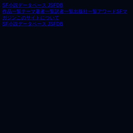
SF小説データベース JSFDB
作品一覧
テーマ
著者一覧
訳者一覧
出版社一覧
アワード
SFマ
ガジン
このサイトについて
SF小説データベース JSFDB