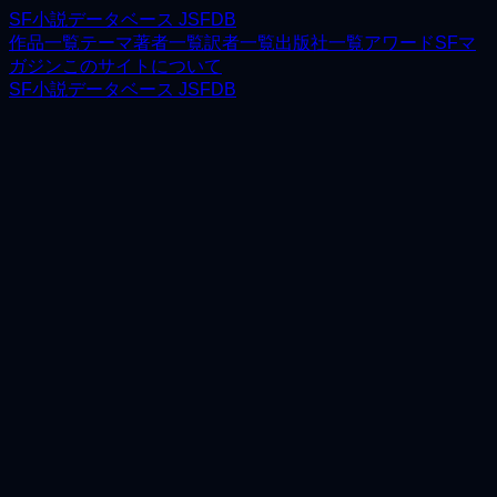
SF小説データベース JSFDB
作品一覧
テーマ
著者一覧
訳者一覧
出版社一覧
アワード
SFマ
ガジン
このサイトについて
SF小説データベース JSFDB