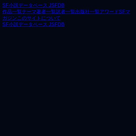
SF小説データベース JSFDB
作品一覧
テーマ
著者一覧
訳者一覧
出版社一覧
アワード
SFマ
ガジン
このサイトについて
SF小説データベース JSFDB