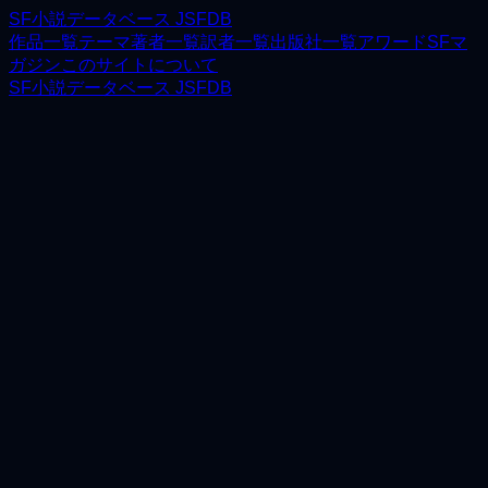
SF小説データベース JSFDB
作品一覧
テーマ
著者一覧
訳者一覧
出版社一覧
アワード
SFマ
ガジン
このサイトについて
SF小説データベース JSFDB