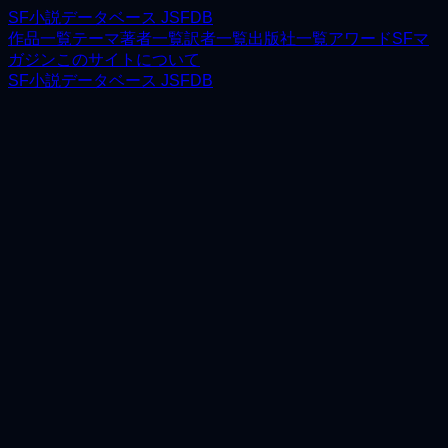
SF小説データベース JSFDB
作品一覧
テーマ
著者一覧
訳者一覧
出版社一覧
アワード
SFマ
ガジン
このサイトについて
SF小説データベース JSFDB