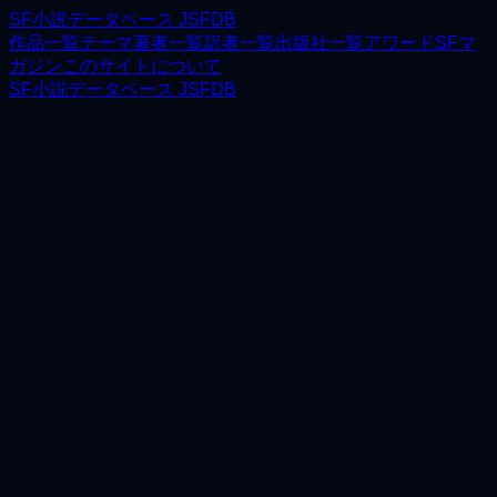
SF小説データベース JSFDB
作品一覧
テーマ
著者一覧
訳者一覧
出版社一覧
アワード
SFマ
ガジン
このサイトについて
SF小説データベース JSFDB