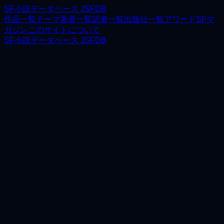
SF小説データベース JSFDB
作品一覧
テーマ
著者一覧
訳者一覧
出版社一覧
アワード
SFマ
ガジン
このサイトについて
SF小説データベース JSFDB