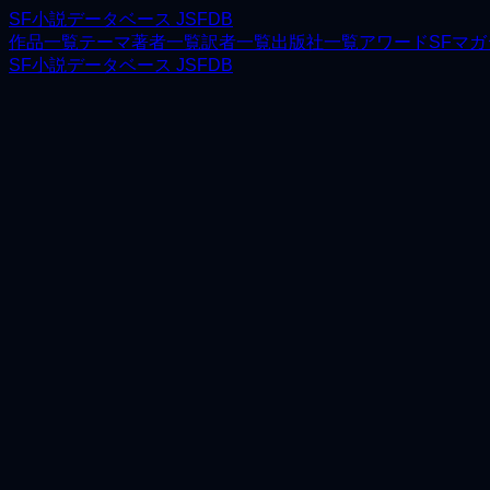
SF小説データベース JSFDB
作品一覧
テーマ
著者一覧
訳者一覧
出版社一覧
アワード
SFマ
SF小説データベース JSFDB