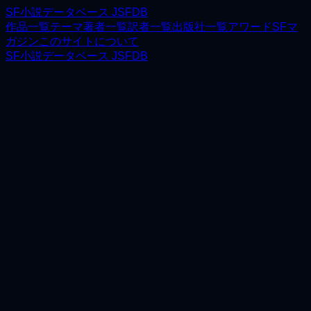
SF小説データベース JSFDB
作品一覧
テーマ
著者一覧
訳者一覧
出版社一覧
アワード
SFマ
ガジン
このサイトについて
SF小説データベース JSFDB