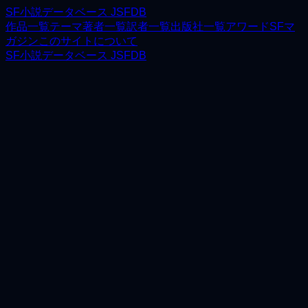
SF小説データベース JSFDB
作品一覧
テーマ
著者一覧
訳者一覧
出版社一覧
アワード
SFマ
ガジン
このサイトについて
SF小説データベース JSFDB