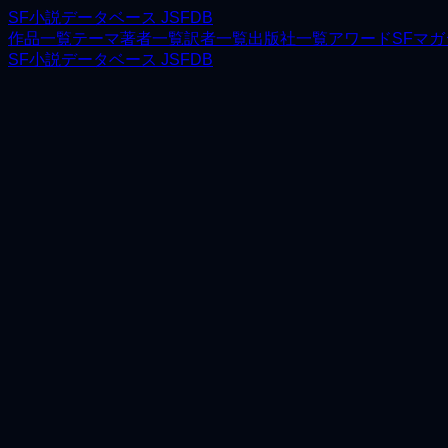
SF小説データベース JSFDB
作品一覧
テーマ
著者一覧
訳者一覧
出版社一覧
アワード
SFマ
SF小説データベース JSFDB