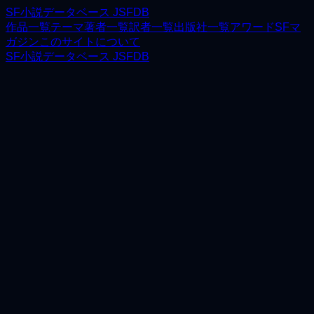
SF小説データベース JSFDB
作品一覧
テーマ
著者一覧
訳者一覧
出版社一覧
アワード
SFマ
ガジン
このサイトについて
SF小説データベース JSFDB