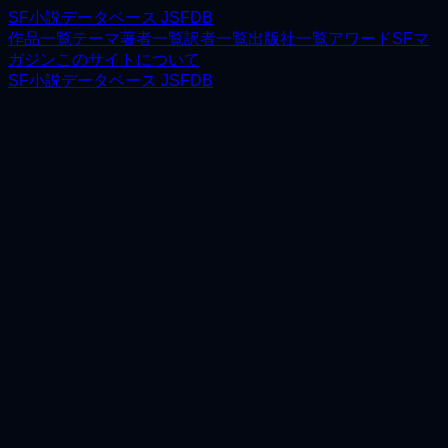
SF小説データベース JSFDB
作品一覧
テーマ
著者一覧
訳者一覧
出版社一覧
アワード
SFマ
ガジン
このサイトについて
SF小説データベース JSFDB