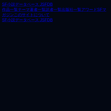
SF小説データベース JSFDB
作品一覧
テーマ
著者一覧
訳者一覧
出版社一覧
アワード
SFマ
ガジン
このサイトについて
SF小説データベース JSFDB