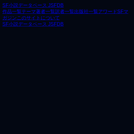
SF小説データベース JSFDB
作品一覧
テーマ
著者一覧
訳者一覧
出版社一覧
アワード
SFマ
ガジン
このサイトについて
SF小説データベース JSFDB