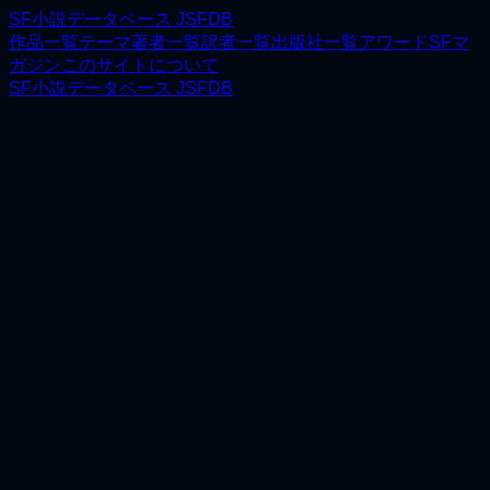
SF小説データベース JSFDB
作品一覧
テーマ
著者一覧
訳者一覧
出版社一覧
アワード
SFマ
ガジン
このサイトについて
SF小説データベース JSFDB