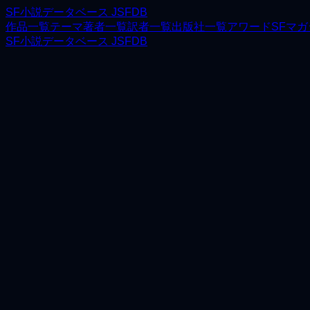
SF小説データベース JSFDB
作品一覧
テーマ
著者一覧
訳者一覧
出版社一覧
アワード
SFマ
SF小説データベース JSFDB