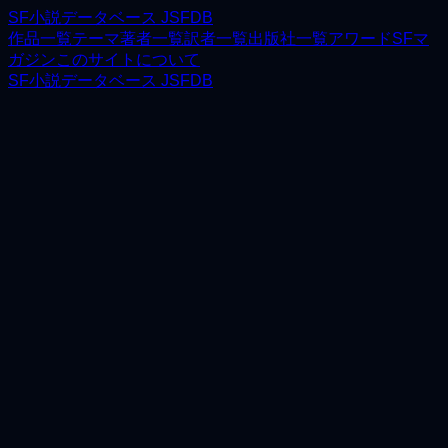
SF小説データベース JSFDB
作品一覧
テーマ
著者一覧
訳者一覧
出版社一覧
アワード
SFマ
ガジン
このサイトについて
SF小説データベース JSFDB