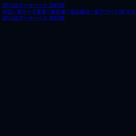
SF小説データベース JSFDB
作品一覧
テーマ
著者一覧
訳者一覧
出版社一覧
アワード
SFマ
SF小説データベース JSFDB