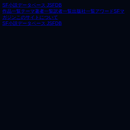
SF小説データベース JSFDB
作品一覧
テーマ
著者一覧
訳者一覧
出版社一覧
アワード
SFマ
ガジン
このサイトについて
SF小説データベース JSFDB