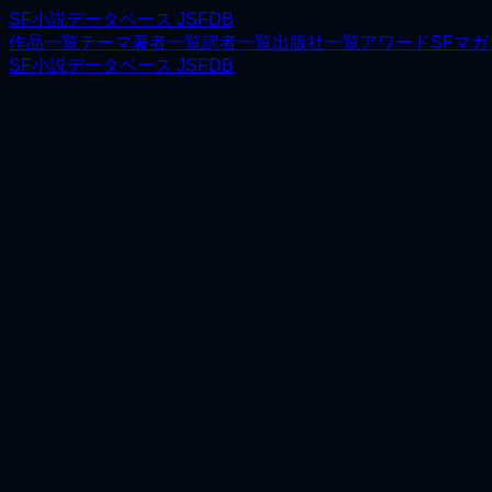
SF小説データベース JSFDB
作品一覧
テーマ
著者一覧
訳者一覧
出版社一覧
アワード
SFマ
SF小説データベース JSFDB