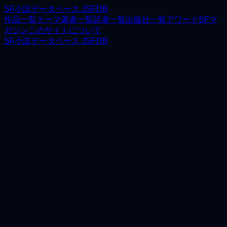
SF小説データベース JSFDB
作品一覧
テーマ
著者一覧
訳者一覧
出版社一覧
アワード
SFマ
ガジン
このサイトについて
SF小説データベース JSFDB