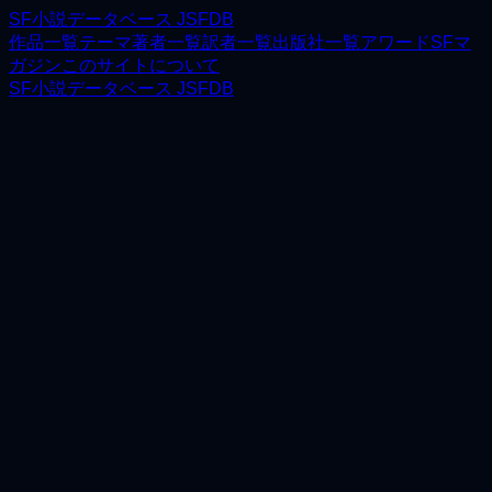
SF小説データベース JSFDB
作品一覧
テーマ
著者一覧
訳者一覧
出版社一覧
アワード
SFマ
ガジン
このサイトについて
SF小説データベース JSFDB