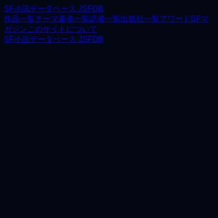
SF小説データベース JSFDB
作品一覧
テーマ
著者一覧
訳者一覧
出版社一覧
アワード
SFマ
ガジン
このサイトについて
SF小説データベース JSFDB