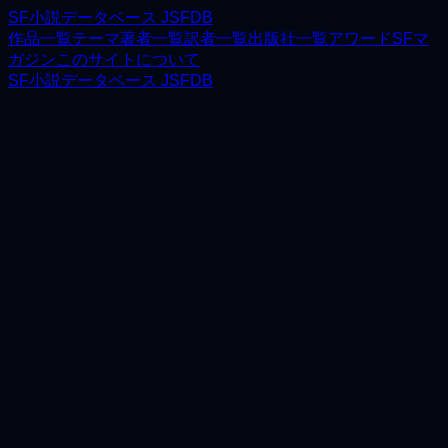
SF小説データベース JSFDB
作品一覧
テーマ
著者一覧
訳者一覧
出版社一覧
アワード
SFマ
ガジン
このサイトについて
SF小説データベース JSFDB