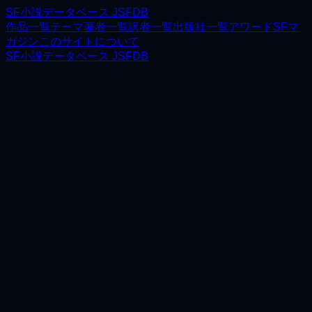
SF小説データベース JSFDB
作品一覧
テーマ
著者一覧
訳者一覧
出版社一覧
アワード
SFマ
ガジン
このサイトについて
SF小説データベース JSFDB