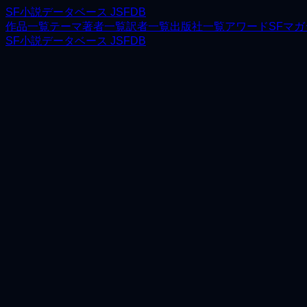
SF小説データベース JSFDB
作品一覧
テーマ
著者一覧
訳者一覧
出版社一覧
アワード
SFマ
SF小説データベース JSFDB