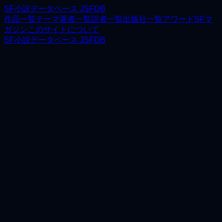
SF小説データベース JSFDB
作品一覧
テーマ
著者一覧
訳者一覧
出版社一覧
アワード
SFマ
ガジン
このサイトについて
SF小説データベース JSFDB