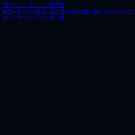
SF小説データベース JSFDB
作品一覧
テーマ
著者一覧
訳者一覧
出版社一覧
アワード
SFマ
SF小説データベース JSFDB