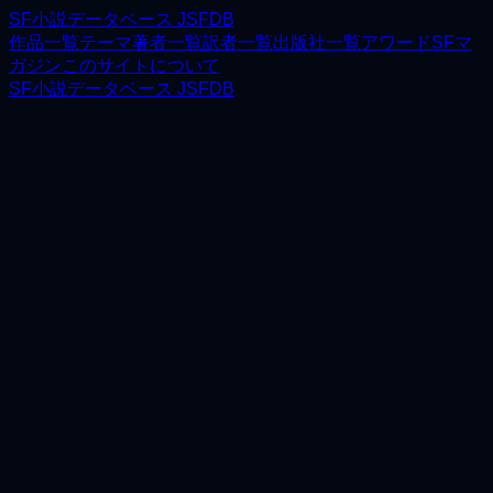
SF小説データベース JSFDB
作品一覧
テーマ
著者一覧
訳者一覧
出版社一覧
アワード
SFマ
ガジン
このサイトについて
SF小説データベース JSFDB