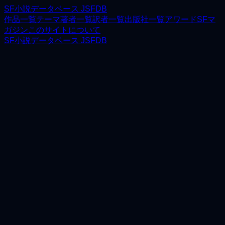
SF小説データベース JSFDB
作品一覧
テーマ
著者一覧
訳者一覧
出版社一覧
アワード
SFマ
ガジン
このサイトについて
SF小説データベース JSFDB