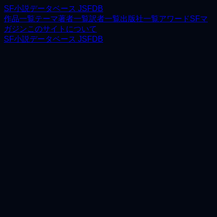
SF小説データベース JSFDB
作品一覧
テーマ
著者一覧
訳者一覧
出版社一覧
アワード
SFマ
ガジン
このサイトについて
SF小説データベース JSFDB