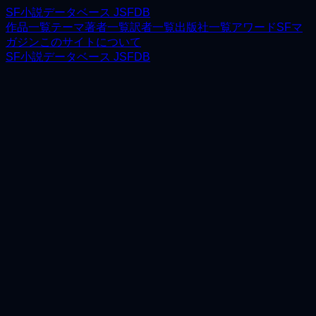
SF小説データベース JSFDB
作品一覧
テーマ
著者一覧
訳者一覧
出版社一覧
アワード
SFマ
ガジン
このサイトについて
SF小説データベース JSFDB